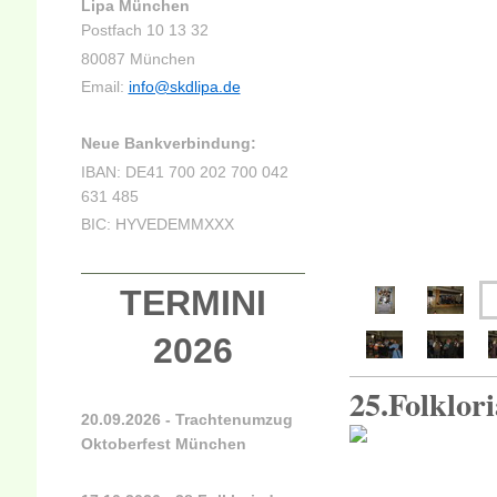
Lipa München
Postfach 10 13 32
80087 München
Email:
info@skdlipa.de
Neue Bankverbindung:
IBAN: DE41 700 202 700 042
631 485
BIC: HYVEDEMMXXX
TERMINI
2026
25.Folklori
20.09.2026 - Trachtenumzug
Oktoberfest München