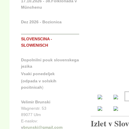
17.10.2026 - 38.Folkloriada v
Münchenu
Dez 2026 - Bozicnica
SLOVENSCINA -
SLOWENISCH
Dopolnilni pouk slovenskega
jezika
Vsaki ponedeljek
(odpada v solskih
pocitnicah
)
Velimir Brunski
Wagnerstr. 53
89077 Ulm
Izlet v Slo
E-naslov:
v
brunski@gmail.com